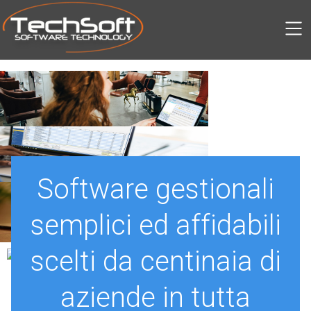
SKIP TO MAIN CONTENT
Software gestionali
semplici ed affidabili
scelti da centinaia di
aziende in tutta