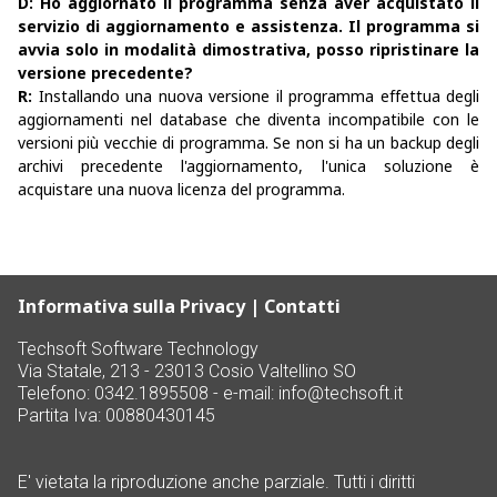
D: Ho aggiornato il programma senza aver acquistato il
servizio di aggiornamento e assistenza. Il programma si
avvia solo in modalità dimostrativa, posso ripristinare la
versione precedente?
R:
Installando una nuova versione il programma effettua degli
aggiornamenti nel database che diventa incompatibile con le
versioni più vecchie di programma. Se non si ha un backup degli
archivi precedente l'aggiornamento, l'unica soluzione è
acquistare una nuova licenza del programma.
Informativa sulla Privacy
|
Contatti
Techsoft Software Technology
Via Statale, 213 - 23013 Cosio Valtellino SO
Telefono: 0342.1895508 - e-mail:
info@techsoft.it
Partita Iva: 00880430145
E' vietata la riproduzione anche parziale. Tutti i diritti