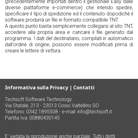
(precedentemente importati dentro il gestionale Easy dalle
diverse piattaforme e-commerce) che intendo spedire,
specificare il tipo di spedizione ed il contenuto dopodichè il
software produrrà un file in formato compatibile TNT.
A questo punto basta semplicemente collegarsi al sito TNT,
accedere alla propria area e caricare il file generato dal
programma. I dati del destinatario, compilati in automatico
dall'ordine di origine, possono essere modificati prima di
creare le lettere di vettura.
Informativa sulla Privacy
|
Contatti
Techsoft Software Technology
Via Statale, 213 - 23013 Cosio Valtellino SO
Telefono: 0342.1895508 - e-mail:
info@techsoft.it
Partita Iva: 00880430145
E' vietata la riproduzione anche parziale. Tutti i diritti