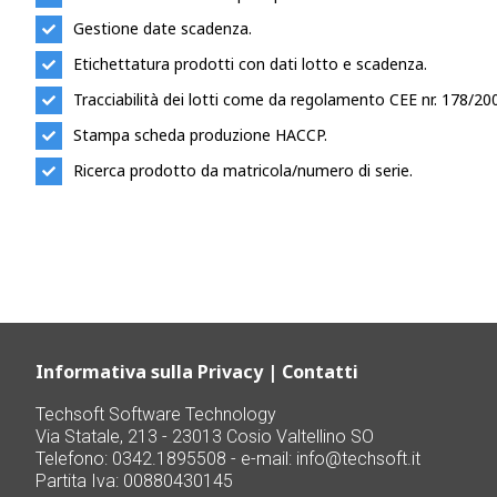
Gestione date scadenza.
Etichettatura prodotti con dati lotto e scadenza.
Tracciabilità dei lotti come da regolamento CEE nr. 178/20
Stampa scheda produzione HACCP.
Ricerca prodotto da matricola/numero di serie.
Informativa sulla Privacy
|
Contatti
Techsoft Software Technology
Via Statale, 213 - 23013 Cosio Valtellino SO
Telefono: 0342.1895508 - e-mail:
info@techsoft.it
Partita Iva: 00880430145